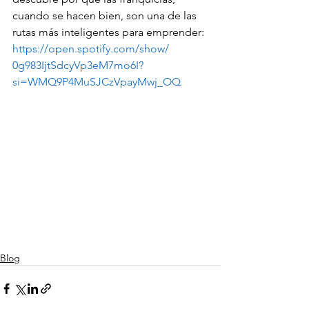
cuando se hacen bien, son una de las 
rutas más inteligentes para emprender: 
https://open.spotify.com/show/
0g983IjtSdcyVp3eM7mo6I?
si=WMQ9P4MuSJCzVpayMwj_OQ
Blog