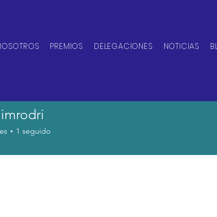
NOSOTROS
PREMIOS
DELEGACIONES
NOTICIAS
B
jimrodri
odri
es
1
seguido