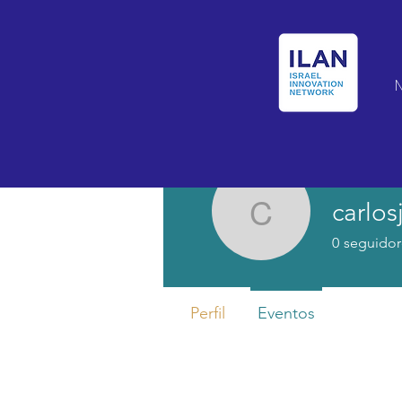
carlos
carlosjimr
0
seguidor
Perfil
Eventos