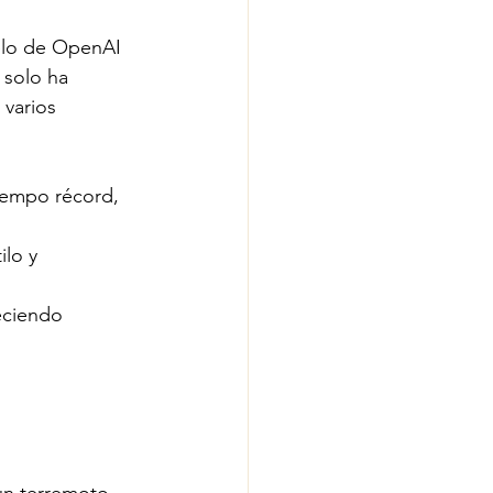
lo de OpenAI 
solo ha 
varios 
empo récord, 
lo y 
ciendo 