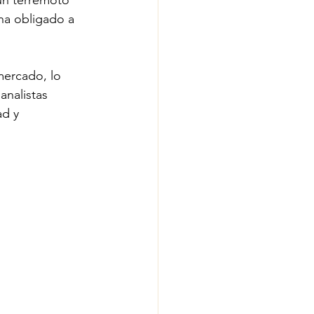
un terremoto 
 ha obligado a 
mercado, lo 
analistas 
ad y 