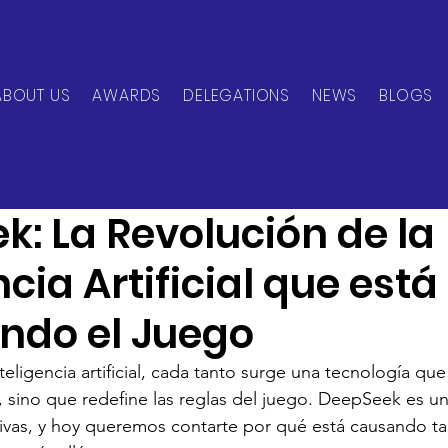
ABOUT US
AWARDS
DELEGATIONS
NEWS
BLOGS
can Network
Mar 28, 2025
2 min read
: La Revolución de la
ncia Artificial que está
do el Juego
eligencia artificial, cada tanto surge una tecnología que
o, sino que redefine las reglas del juego. DeepSeek es u
ivas, y hoy queremos contarte por qué está causando ta