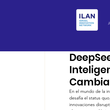
Israel Latin Ameri
DeepSeek
Intelige
Cambian
En el mundo de la int
desafía el status qu
innovaciones disrupt