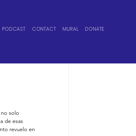
PODCAST
CONTACT
MURAL
DONATE
 no solo 
na de esas 
nto revuelo en 