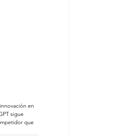
nnovación en 
tGPT sigue 
ompetidor que 