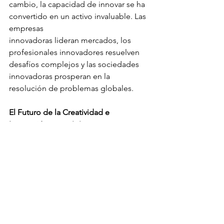
cambio, la capacidad de innovar se ha 
convertido en un activo invaluable. Las 
empresas
innovadoras lideran mercados, los 
profesionales innovadores resuelven 
desafíos complejos y las sociedades 
innovadoras prosperan en la 
resolución de problemas globales.
El Futuro de la Creatividad e 
Innovación
 A medida que avanzamos 
en la era de la información y la 
tecnología, el papel de la creatividad y 
la innovación solo se vuelve más 
crucial. La capacidad de adaptarse a 
entornos cambiantes, abordar 
problemas globales y aprovechar las 
oportunidades emergentes dependerá 
cada vez más de nuestra capacidad 