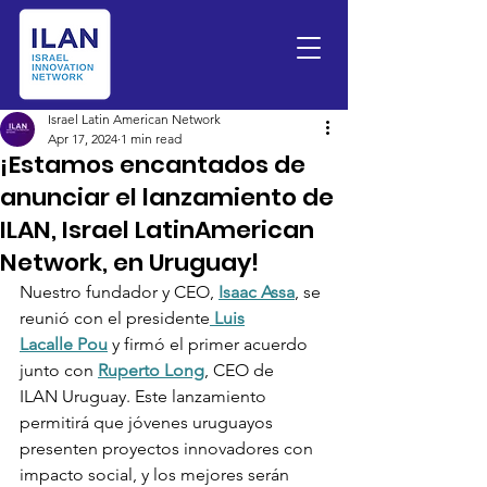
Israel Latin American Network
Apr 17, 2024
1 min read
¡Estamos encantados de
anunciar el lanzamiento de
ILAN, Israel LatinAmerican
Network, en Uruguay!
Nuestro fundador y CEO, 
Isaac Assa
, se 
reunió con el presidente
Luis
Lacalle Pou
 y firmó el primer acuerdo 
junto con 
Ruperto Long
, CEO de
ILAN Uruguay. Este lanzamiento 
permitirá que jóvenes uruguayos
presenten proyectos innovadores con 
impacto social, y los mejores serán