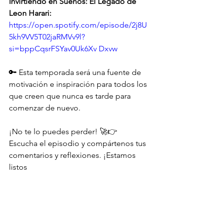
Invirtiendo en Sueños: El Legado de 
Leon Harari:
https://open.spotify.com/episode/2j8U
5kh9VV5T02jaRMVv9l?
si=bppCqsrFSYav0Uk6Xv
 Dxvw
🔑 Esta temporada será una fuente de 
motivación e inspiración para todos los 
que creen que nunca es tarde para 
comenzar de nuevo.
¡No te lo puedes perder! 🚀👉 
Escucha el episodio y compártenos tus 
comentarios y reflexiones. ¡Estamos 
listos 