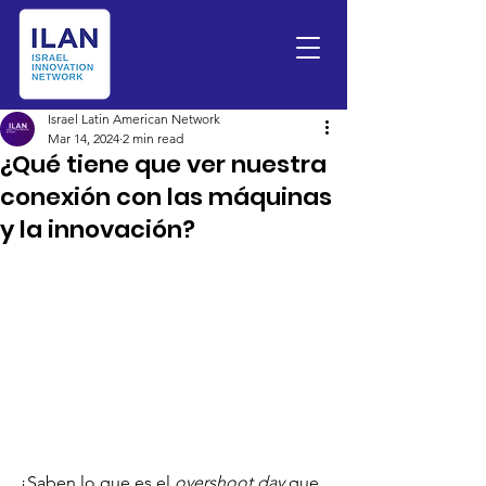
Israel Latin American Network
Mar 14, 2024
2 min read
¿Qué tiene que ver nuestra
conexión con las máquinas
y la innovación?
¿Saben lo que es el 
overshoot day
 que 