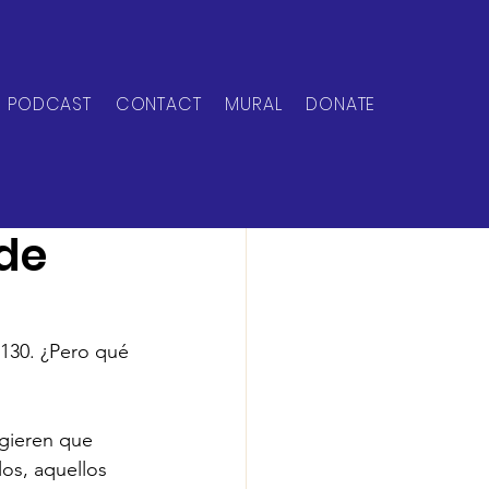
PODCAST
CONTACT
MURAL
DONATE
 de
e
 130. ¿Pero qué 
gieren que 
los, aquellos 