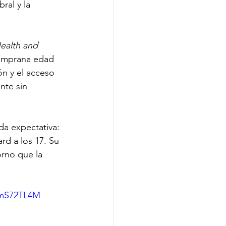
ral y la 
Health and 
 temprana edad 
n y el acceso 
nte sin 
oda expectativa: 
ard a los 17. Su 
rno que la 
JmS72TL4M