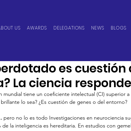
ABOUT US
AWARDS
DELEGATIONS
NEWS
BLOGS
can Network
Mar 28, 2025
1 min read
perdotado es cuestión
a? La ciencia respond
n mundial tiene un coeficiente intelectual (CI) superior a
rillante lo sea? ¿Es cuestión de genes o del entorno?
. 
pero no lo es todo Investigaciones en neurociencia su
 de la inteligencia es hereditaria. En estudios con geme