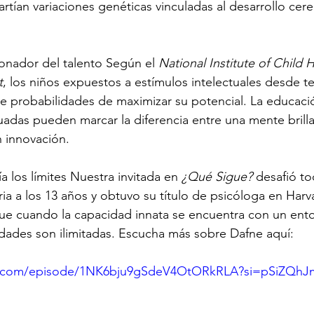
tían variaciones genéticas vinculadas al desarrollo cereb
onador del talento Según el 
National Institute of Child 
t
, los niños expuestos a estímulos intelectuales desde
e probabilidades de maximizar su potencial. La educació
adas pueden marcar la diferencia entre una mente brilla
n innovación.
a los límites Nuestra invitada en 
¿Qué Sigue? 
desafió t
ia a los 13 años y obtuvo su título de psicóloga en Harv
ue cuando la capacidad innata se encuentra con un ento
idades son ilimitadas. Escucha más sobre Dafne aquí:
ify.com/episode/1NK6bju9gSdeV4OtORkRLA?si=pSiZQh