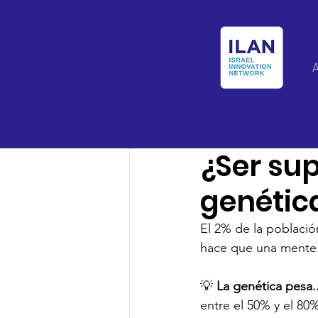
Israel Latin Ameri
¿Ser su
genétic
El 2% de la població
hace que una mente b
💡 
La genética pesa..
entre el 50% y el 80%