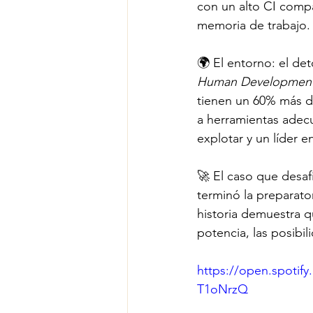
con un alto CI compar
memoria de trabajo.
🌍 El entorno: el det
Human Developmen
tienen un 60% más d
a herramientas adecu
explotar y un líder e
🚀 El caso que desafí
terminó la preparator
historia demuestra q
potencia, las posibil
https://open.spot
T1oNrzQ