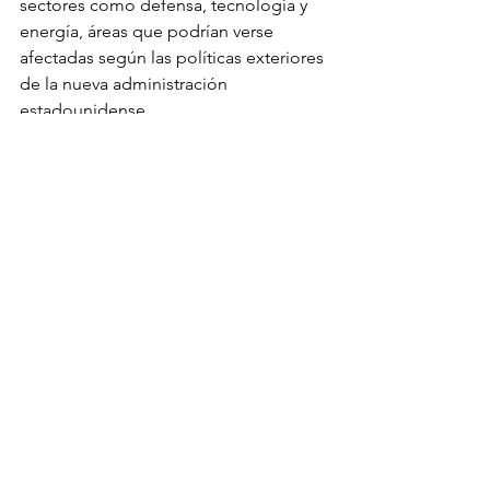
sectores como defensa, tecnología y 
energía, áreas que podrían verse 
afectadas según las políticas exteriores 
de la nueva administración 
estadounidense.
Ajuste en Estrategias Globales
Cualquier cambio en la política 
exterior de EE. UU. impactará no solo a 
sus aliados, sino también a sus 
adversarios, obligándolos a adaptar 
sus estrategias diplomáticas y 
económicas. La influencia 
estadounidense es un factor clave para 
la estabilidad mundial, y estas 
elecciones no solo marcan el destino 
del país, sino también el de la 
geopolítica global en los próximos 
años.