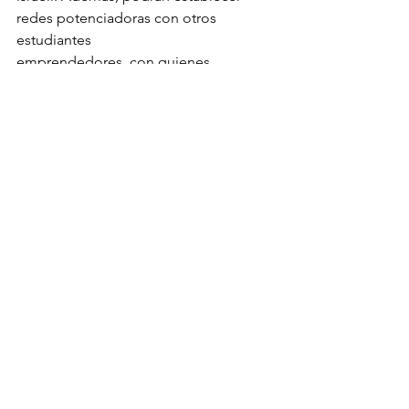
redes potenciadoras con otros 
estudiantes
emprendedores, con quienes 
compartirán esta increíble experiencia.
https://www.utdt.edu/ver_novedad.php
?id_novedad=6052&id_item_menu=65
© |
Terms of Use
|
Privacy Policy