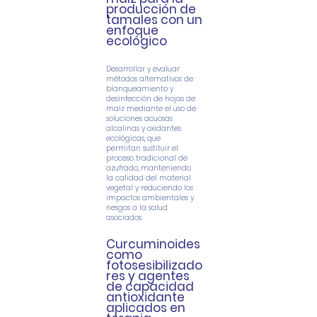
producción de
tamales con un
enfoque
ecológico
Desarrollar y evaluar
métodos alternativos de
blanqueamiento y
desinfección
de hojas de
maíz mediante el uso de
soluciones acuosas
alcalinas y oxidantes
ecológicas,
que
permitan sustituir el
proceso tradicional de
azufrado, manteniendo
la calidad del
material
vegetal y reduciendo los
impactos ambientales y
riesgos a la salud
asociados.
Curcuminoides
como
fotosesibilizado
res y agentes
de capacidad
antioxidante
aplicados en