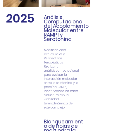
2025
Análisis
Computacional
del Acoplamiento
Molecular entre
RAMP1 y
Serotonina
Modificaciones
Estructurales y
Perspectivas
Terapéuticas:
Realizar un
análisis
computacional
para evaluar la
interacción molecular
entre la serotonina y la
proteína
RAMP1,
identificando las bases
estructurales y la
viabilidad
termodinámica de
este
complejo.
Blanqueamient
o de hojas de
maíz para la