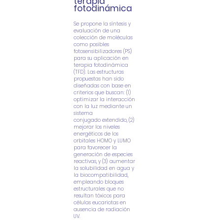
terapia
fotodinámica
Se propone la síntesis y
evaluación de una
colección de
moléculas
como posibles
fotosensibilizadores (PS)
para su aplicación en
terapia
fotodinámica
(TFD). Las estructuras
propuestas han sido
diseñadas con base en
criterios
que buscan: (1)
optimizar la interacción
con la luz mediante un
sistema
conjugado
extendido, (2)
mejorar los niveles
energéticos de los
orbitales HOMO y LUMO
para
favorecer la
generación de especies
reactivas, y (3) aumentar
la solubilidad en agua y
la
biocompatibilidad,
empleando bloques
estructurales que no
resultan tóxicos para
células
eucariotas en
ausencia de radiación
UV.