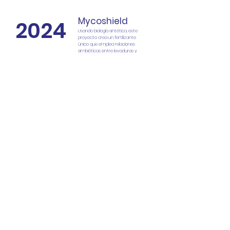
Mycoshield
2024
Usando biología sintética, este
proyecto crea un fertilizante
único que emplea relaciones
simbióticas entre levaduras y
hongos para proteger los
cultivos de los efectos del
cambio climático.
Proyecto
Ganador
Axolotarium
Un centro de conservación de
ajolotes registrado ante
SEMARNAT
como PIMVS,
comprometido con la preservación
de esta especie endémica y sus
ecosistemas.
Grow
Un proyecto autosustentable que busca
reducir el impacto ambiental de
la universidad mediante el
aprovechamiento de recursos y