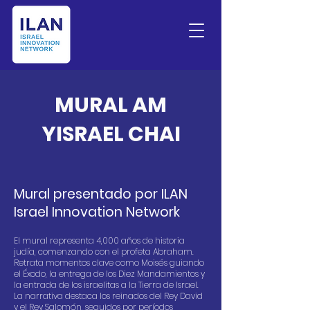
MURAL AM
YISRAEL CHAI
Mural presentado por ILAN
Israel Innovation Network
El mural representa 4,000 años de historia
judía, comenzando con el profeta Abraham.
Retrata momentos clave como Moisés guiando
el Éxodo, la entrega de los Diez Mandamientos y
la entrada de los israelitas a la Tierra de Israel.
La narrativa destaca los reinados del Rey David
y el Rey Salomón, seguidos por períodos