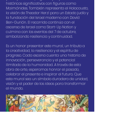
históricos significativos con figuras como
Maimónides. También representa el Holocausto,
la visión de Theodor Herzl para un Estado judío y
la fundación del Israel moderno con David
Ben-Gurión. El recorrido continúa con el
ascenso de Israel como Start-Up Nation y
culmina con los eventos del 7 de octubre,
simbolizando resiliencia y continuidad.
Es un honor presentar este mural, un tributo a
la creatividad, la resiliencia y el espíritu de
progreso. Cada escena cuenta una historia de
innovación, perseverancia y el potencial
ilimitado de la humanidad. A través de esta
obra de arte, esperamos honrar el pasado,
celebrar el presente e inspirar el futuro. Que
este mural sea un símbolo duradero de unidad,
visión y el poder de las ideas para transformar
el mundo.