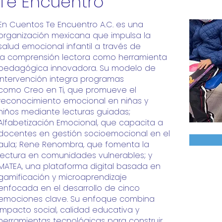
Te Encuentro
En Cuentos Te Encuentro A.C. es una
organización mexicana que impulsa la
salud emocional infantil a través de
la
comprensión lectora como herramienta
pedagógica innovadora. Su modelo de
intervención integra programas
como
Creo en Ti, que promueve el
reconocimiento emocional en niñas y
niños mediante lecturas guiadas;
Alfabetización
Emocional, que capacita a
docentes en gestión socioemocional en el
aula; Rene Renombra, que fomenta la
lectura
en comunidades vulnerables; y
MATEA, una plataforma digital basada en
gamificación y microaprendizaje
enfocada
en el desarrollo de cinco
emociones clave. Su enfoque combina
impacto social, calidad educativa y
herramientas
tecnológicas para construir