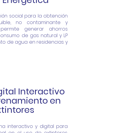
 Energética
ión social para la obtención
ible, no contaminante y
 permite generar ahorros
consumo de gas natural y LP
to de agua en residencias y
ital Interactivo
trenamiento en
xtintores
ma interactivo y digital para
al en el uso de extintores.