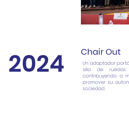
Chair Out
2024
Un adaptador portát
silla de ruedas 
contribuyendo a m
promover su autono
sociedad.
Proye