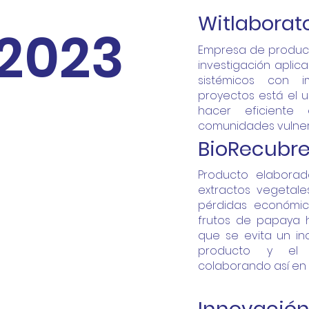
Witlaborat
2023
Empresa de product
investigación apli
sistémicos con i
proyectos está el u
hacer eficient
comunidades vulner
BioRecubr
Producto elabora
extractos vegetales
pérdidas económic
frutos de papaya 
que se evita un in
producto y el 
colaborando así en 