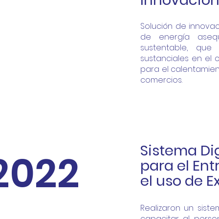
Innovación
Solución de innovac
de energía asequ
sustentable, que
sustanciales en el 
para el calentamien
comercios.
Sistema Dig
2022
para el En
el uso de E
Realizaron un siste
capacitar al person