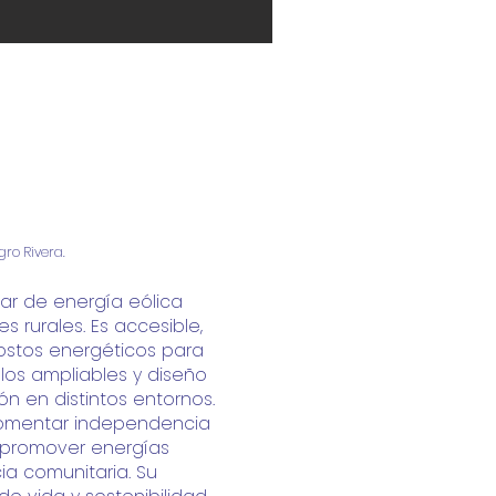
ro Rivera.
ar de energía eólica
des
rurales. Es accesible,
costos energéticos para
los ampliables y diseño
ón en distintos
entornos.
 fomentar independencia
 promover energías
cia comunitaria. Su