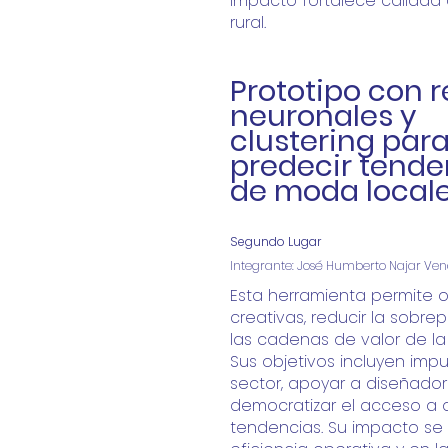
impacto
fortalece calidad 
rural.
Prototipo con 
neuronales y
clustering par
predecir tende
de moda local
Segundo Lugar
Integrante: José Humberto Najar Ven
Esta herramienta permite o
creativas, reducir la
sobrep
las cadenas de valor de la i
Sus
objetivos incluyen impul
sector, apoyar a diseñado
democratizar el acceso a 
tendencias. Su
impacto se 