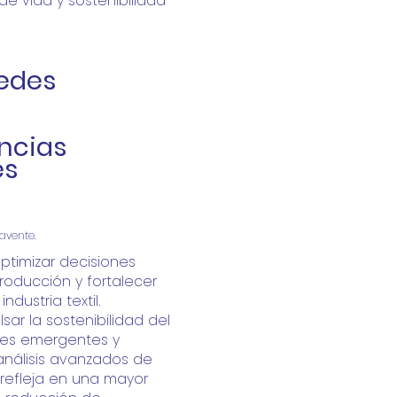
de vida y sostenibilidad
redes
a
ncias
es
avente.
ptimizar decisiones
roducción y fortalecer
ndustria textil.
sar la sostenibilidad del
res
emergentes y
análisis avanzados de
refleja en una mayor