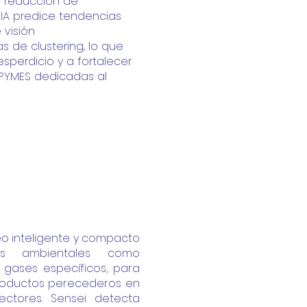
la reducción de
 IA predice tendencias
visión
 de clustering, lo que
desperdicio
y a fortalecer
IPYMES dedicadas al
eo inteligente y compacto
s ambientales como
gases específicos, para
productos perecederos en
sectores. Sensei detecta