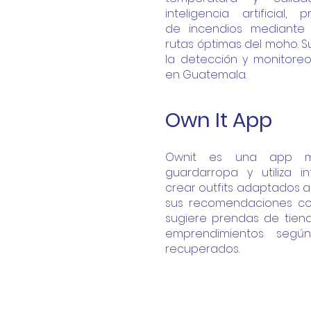
inteligencia artificial
de
incendios mediante
rutas óptimas
del moho. S
la detección y
monitoreo
en Guatemala.
Own It App
​​Ownit es una app m
guardarropa y utiliza int
crear outfits adaptados a 
sus recomendaciones con
sugiere prendas de tie
emprendimientos segú
recuperados.