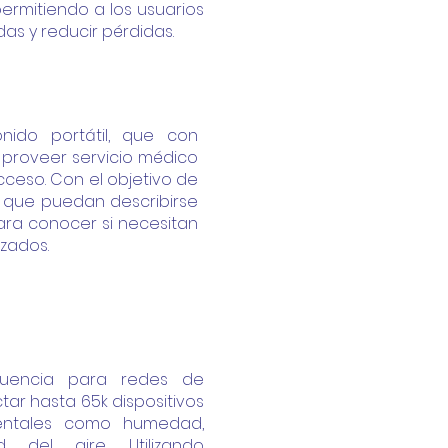
ermitiendo a los usuarios
as y reducir pérdidas.
onido portátil, que con
ca proveer servicio médico
cceso. Con el objetivo de
s que puedan describirse
para conocer si necesitan
izados.
recuencia para redes de
ar hasta 65k dispositivos
entales como humedad,
ad del aire.
Utilizando