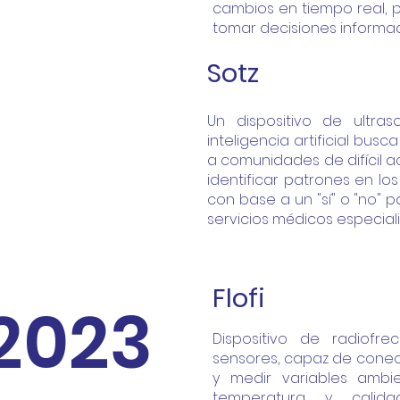
cambios en tiempo real, p
tomar decisiones informad
Sotz
Un dispositivo de ultras
inteligencia artificial bus
a comunidades de difícil a
identificar patrones en lo
con base a un "sí" o "no" 
servicios médicos especial
Flofi
2023
​​Dispositivo de radiof
sensores,
capaz de conect
y medir variables
ambi
temperatura y calid