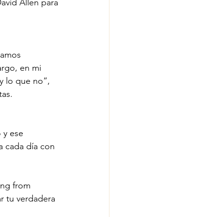
avid Allen para 
vamos 
rgo, en mi 
y lo que no”, 
tas.
o y ese
a cada día con 
ing from 
r tu verdadera 