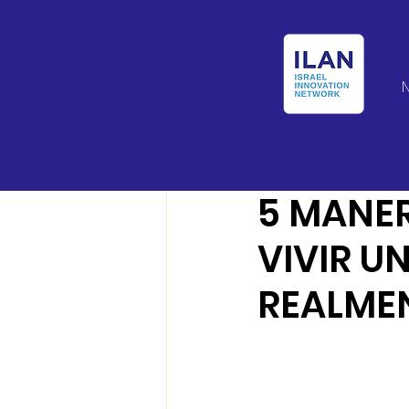
Israel Latin Ameri
5 MANER
VIVIR U
REALME