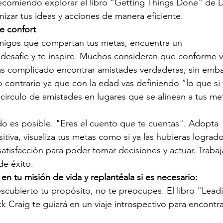
recomiendo explorar el libro "Getting Things Done" de D
izar tus ideas y acciones de manera eficiente.
e confort
migos que compartan tus metas, encuentra un
desafíe y te inspire. Muchos consideran que conforme 
s complicado encontrar amistades verdaderas, sin emba
o contrario ya que con la edad vas definiendo “lo que si 
circulo de amistades en lugares que se alinean a tus me
odo es posible. "Eres el cuento que te cuentas". Adopta
sitiva, visualiza tus metas como si ya las hubieras lograd
atisfacción para poder tomar decisiones y actuar. Trabaj
de éxito.
 en tu misión de vida y replantéala si es necesario:
scubierto tu propósito, no te preocupes. El libro "Lead
 Craig te guiará en un viaje introspectivo para encontra