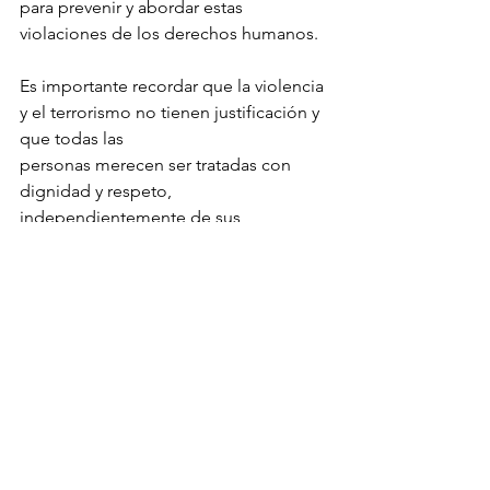
para prevenir y abordar estas 
violaciones de los derechos humanos.
Es importante recordar que la violencia 
y el terrorismo no tienen justificación y 
que todas las
personas merecen ser tratadas con 
dignidad y respeto, 
independientemente de sus 
circunstancias. La solidaridad y el 
apoyo mutuo entre mujeres son 
fundamentales para avanzar hacia un 
mundo más justo e igualitario para 
todas las personas.
Blog