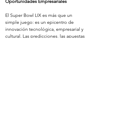
Oportunidades Empresariales
El Super Bowl LIX es más que un 
simple juego: es un epicentro de 
innovación tecnológica, empresarial y 
cultural. Las predicciones, las apuestas 
y los números récord reflejan la 
importancia creciente de este evento 
como una plataforma global donde 
convergen deporte, tecnología y 
negocios. Las oportunidades para 
marcas y emprendedores que 
aprovechen las nuevas tecnologías 
para crear experiencias únicas son 
enormes.