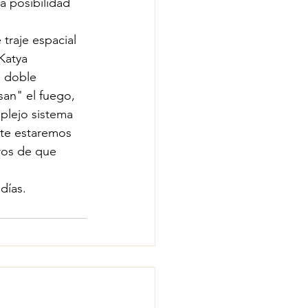
a posibilidad 
 
raje espacial 
Katya 
u doble 
san" el fuego, 
plejo sistema 
te estaremos 
ros de que 
días.