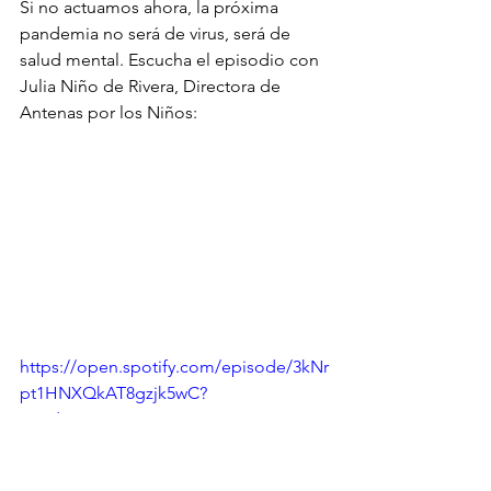
Si no actuamos ahora, la próxima 
pandemia no será de virus, será de 
salud mental. Escucha el episodio con 
Julia Niño de Rivera, Directora de 
Antenas por los Niños:
https://open.spotify.com/episode/3kNr
pt1HNXQkAT8gzjk5wC?
si=tdNyiMzGQwKQUux4
 NPiZnw
Blog