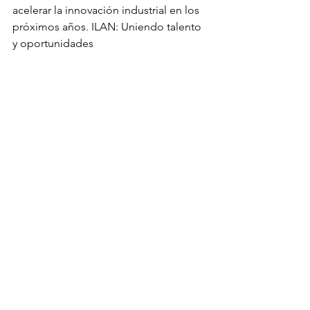
acelerar la innovación industrial en los 
próximos años. ILAN: Uniendo talento 
y oportunidades
En ILAN, nuestro compromiso es 
inspirar a jóvenes y profesionales a 
conectarse con estas tendencias y ser 
parte activa de este cambio global. 
Desde promover ideas innovadoras 
hasta conectar con la experiencia 
israelí, ILAN busca construir un puente 
hacia un futuro donde la innovación 
transforme vidas.
Conecta con nosotros y sé parte de 
este cambio.
Blog