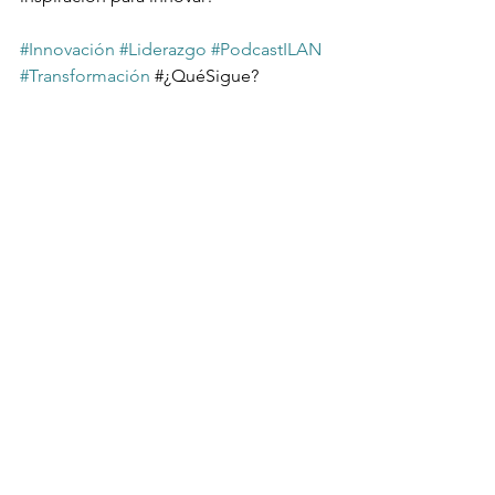
#Innovación
#Liderazgo
#PodcastILAN
#Transformación
 #¿QuéSigue?
Blog