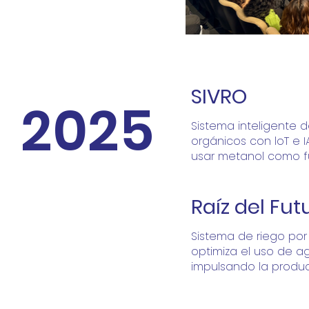
SIVRO
2025
Sistema inteligente d
orgánicos con loT e I
usar metanol como fu
Raíz del Fut
Sistema de riego po
optimiza el uso de a
impulsando la produc