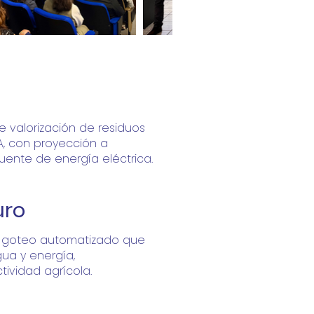
e valorización de residuos
A, con proyección a
ente de energía eléctrica.
uro
r goteo automatizado que
gua y energía,
tividad agrícola.