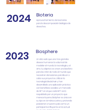
2024
Bioteria
Aprovechamiento de bacterias
para la descomposición biológica de
desechos.
Proyecto Ganador
Biosphere
2023
Un sitio web que une tres grandes
deseos humanos: la voluntad de
modelar el mundo, la tecnología y el
arte. Su objetivo es crear una biosfera
para las ONG de todo el mundo que
necesitan donaciones para llevar a
cabo sus proyectos. Utilizan la
tecnología blockchain y han
desarrollado una aplicación práctica
con beneficios sociales: un mercado
de NFT en el que cada NFT está
respaldado por un proyecto que
merece la pena. BioSpher es única en
su tipo en América Latina y pretende
posicionar a nuestro país como un
participante influyente en la actual