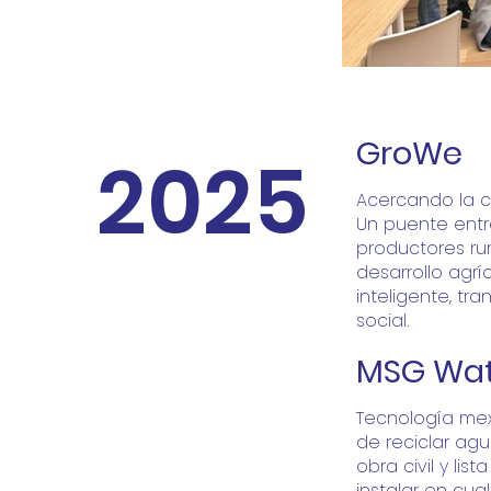
GroWe
2025
Acercando la 
Un puente entre
productores ru
desarrollo agrí
inteligente, tr
social.
MSG Wat
Tecnología me
de reciclar agu
obra civil y list
instalar en cua