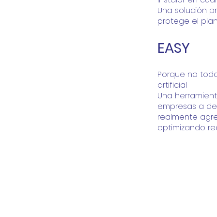
Una solución p
protege el plan
EASY
Porque no todo
artificial
Una herramient
empresas a dec
realmente agre
optimizando rec
© |