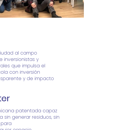
ciudad al campo
 inversionistas y
rales que impulsa el
cola con inversión
ansparente y de impacto
er
xicana patentada capaz
a sin generar residuos, sin
a para
lquier espacio.