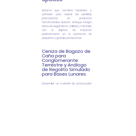
​Sistema que combina hardware y
software para reducir las pérdidas
postcosecha en productos
hortofrutícolas. Nuestro enfoque integra
datos de seguimiento, calidad y mercado,
con el objetivo de impactar
positivamente en la economía de
pequeños y grandes productores.
Ceniza de Bagazo de
Caña para
Conglomerante
Terrestre y Análogo
de Regolito
Simulado
para Bases Lunares
Desarrollar un material de construcción
innovador utilizando la ceniza de bagazo
de caña (CBCA) como análogo del
regolito lunar, con aplicaciones tanto en la
Tierra como en futuras bases lunares. En
el ámbitoterrestre, busca reutilizar
residuos agrícolas para crear materiales
más sostenibles, reduciendo la
dependencia del cemento tradicional y su
impacto ambiental. En el espacio, propone
facilitar la construcción de bases lunares
mediante el uso de recursos locales, lo
que disminuiría significativamente los
costos y los desafíos logísticos de las