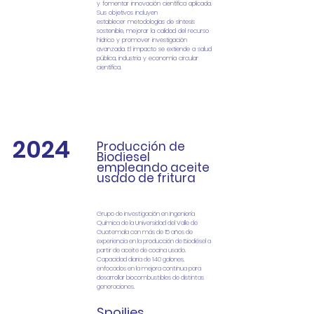
y
fomentar innovación científica aplicada.
Sus objetivos incluyen
establecer
metodologías de síntesis
sostenible, mejorar la calidad del recurso
hídrico y
promover investigación
avanzada. El impacto se extiende a salud
pública,
industria y economía circular
científica.
2024
Producción de
Biodiesel
empleando aceite
usado de fritura
​Grupo de investigación en Ingeniería
Química de la
Universidad del Valle de
Guatemala con más de 15 años de
experiencia en la producción de Biodiésel a
partir de aceite de cocina usado.
Capacidad diaria de 140 galones,
enfocados en la mejora continua para
desarrollar biocombustibles de distintas
generaciones.
Spoilies