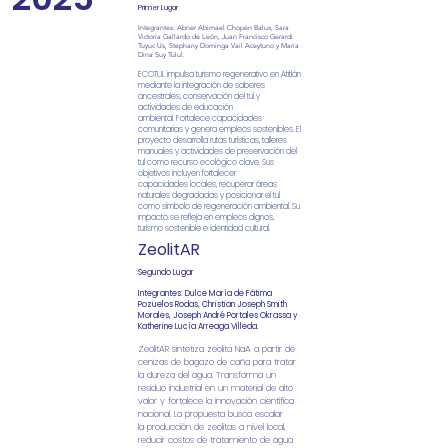
Primer Lugar
Integrantes: Abner Abimael Chopén Balux, Sara
Victoria Gallardo de León, Juan Francisco Gerardi
Tuyuc Us, Stephany Dominga Vail Aceytuno y María
Dina Suy Tulul.
ECOTUL impulsa turismo regenerativo en Atitlán
mediante la integración de
saberes
ancestrales, conservación del tul y
actividades de educación
ambiental.
Fortalece capacidades
comunitarias y genera empleos sostenibles. El
proyecto
desarrolla rutas turísticas, talleres
manuales y actividades de preservación del
tul
como recurso ecológico clave. Sus
objetivos incluyen fortalecer
capacidades
locales, recuperar áreas
naturales degradadas y posicionar el tul
como símbolo
de regeneración ambiental. Su
impacto se refleja en empleos dignos,
turismo
sostenible e identidad cultural.
ZeolitAR
Segundo Lugar
Integrantes: Dulce María de Fátima
Pozuelos Rodas, Christian Joseph
Smith
Morales, Joseph André Portales Okrassa y
Katherine Lucía Arreaga
Villeda.
ZeolitAR sintetiza zeolita NaA a partir de
cenizas de bagazo de caña para tratar
la
dureza del agua. Transforma un
residuo industrial en un material de alto
valor y
fortalece la innovación científica
nacional. La propuesta busca escalar
la
producción de zeolitas a nivel local,
reducir costos de tratamiento de agua