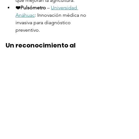
que mejoran la agricultura.
❤️Pulsómetro
 – 
Universidad 
Anáhuac
: Innovación médica no 
invasiva para diagnóstico 
preventivo.
Un reconocimiento al 
talento y la creatividad
Estos proyectos no solo son ideas 
innovadoras; son soluciones que están 
cambiando vidas. En ILAN, nos 
enorgullece ser una plataforma que 
impulsa a visionarios que transforman 
retos en oportunidades.
✨¡Gracias a todos los participantes y 
felicidades a los ganadores!
 La 
innovación es la clave para construir un 
futuro más brillante.