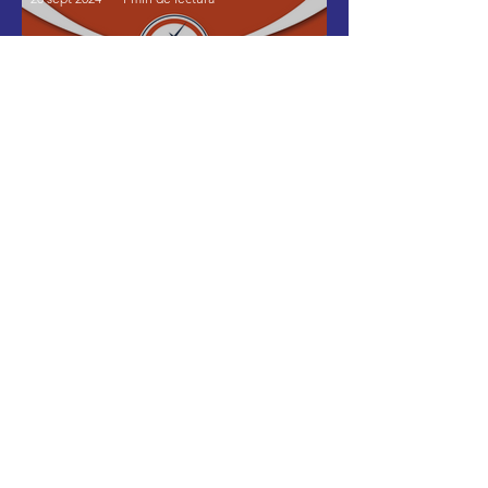
Certificación de
Organización Validada
Internacional por CAF
America.
Israel Latin American Network
16 ago 2024
1 min de lectura
Fortaleciendo Vínculos: ILAN
y el Túnel de la Innovación en