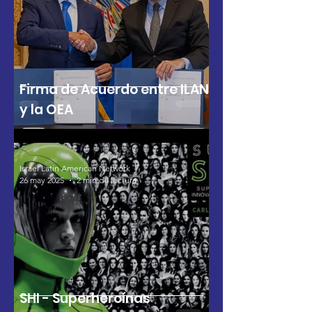
Firma de Acuerdo entre ILAN
y la OEA
Israel Latin American Network
26 may 2025
2 min de lectura
SHI - Superheroínas