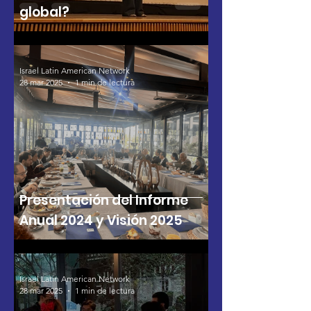
global?
Israel Latin American Network
28 mar 2025
1 min de lectura
Presentación del Informe
Anual 2024 y Visión 2025
Israel Latin American Network
28 mar 2025
1 min de lectura