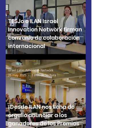
TESJo e ILAN Israel
Innovation Network firman
convenio de colaboración
internacional
Israel Latin American Network
26 may 2025
1 min de lectura
¡Desde ILAN nos llena de
orgullo anunciar a los
ganadores de los Premios