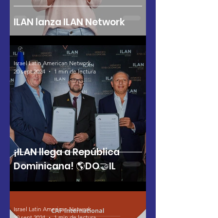
ILAN lanza ILAN Network
Israel Latin American Network
20 sept 2024
1 min de lectura
¡ILAN llega a República
Dominicana! 🌎DO🤝IL
Israel Latin American Network
20 sept 2024
1 min de lectura