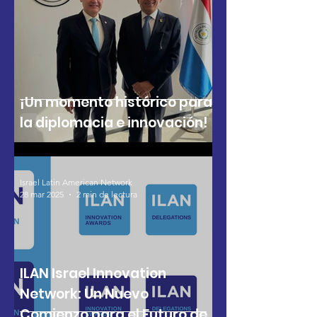
¡Un momento histórico para
la diplomacia e innovación!
Israel Latin American Network
28 mar 2025
2 min de lectura
ILAN Israel Innovation
Network: Un Nuevo
Comienzo para el Futuro de