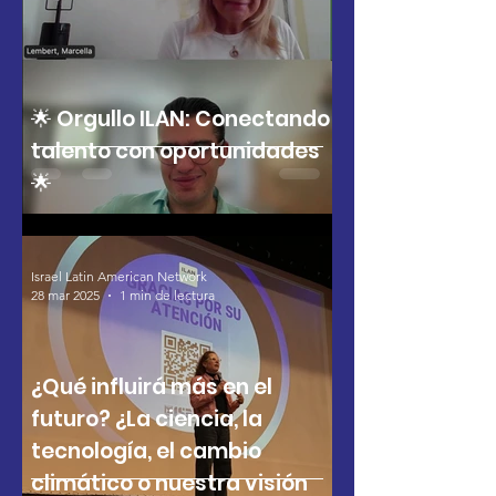
🌟 Orgullo ILAN: Conectando
talento con oportunidades
🌟
Israel Latin American Network
28 mar 2025
1 min de lectura
¿Qué influirá más en el
futuro? ¿La ciencia, la
tecnología, el cambio
climático o nuestra visión