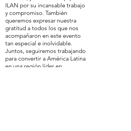
ILAN por su incansable trabajo 
y compromiso. También 
queremos expresar nuestra 
gratitud a todos los que nos 
acompañaron en este evento 
tan especial e inolvidable.
Juntos, seguiremos trabajando 
para convertir a América Latina 
en una región líder en 
innovación, inspirados en el 
ejemplo de Israel.
¡Gracias a todos por ser parte 
de este viaje emocionante!
Noticias