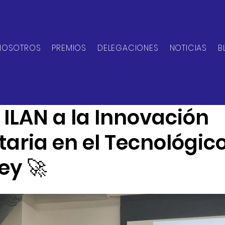
NOSOTROS
PREMIOS
DELEGACIONES
NOTICIAS
B
can Network
18 nov 2024
1 min de lectura
 ILAN a la Innovación
taria en el Tecnológic
ey 🚀