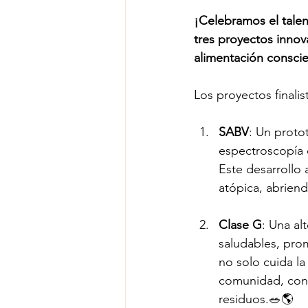
¡Celebramos el talen
tres proyectos innov
alimentación conscien
Los proyectos finali
SABV
: Un protot
espectroscopía d
Este desarrollo 
atópica, abriend
Clase G
: Una al
saludables, pro
no solo cuida la
comunidad, con 
residuos.🥗🌎