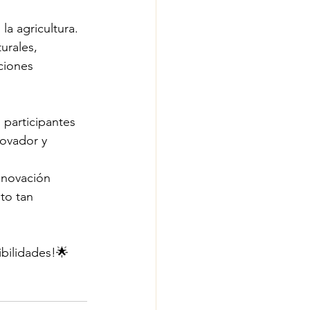
la agricultura. 
urales, 
ciones 
 participantes 
ovador y 
nnovación 
to tan 
ibilidades!🌟