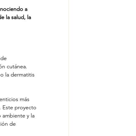
onociendo a 
 la salud, la 
 de 
ón cutánea. 
 la dermatitis 
menticios más 
. Este proyecto 
 ambiente y la 
ión de 